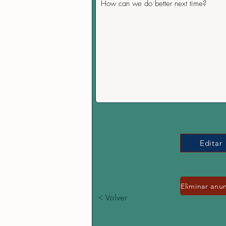
How can we do better next time?
Editar
Eliminar anu
< Volver