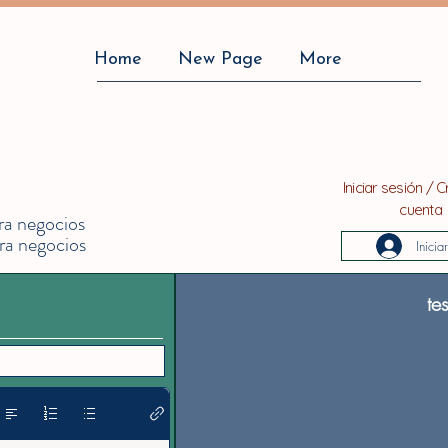
Home
New Page
More
Iniciar sesión / 
cuenta
ra negocios
ra negocios
Inicia
tes